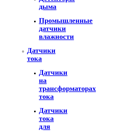
дыма
Промышленные
датчики
влажности
Датчики
тока
Датчики
на
трансформаторах
тока
Датчики
тока
для