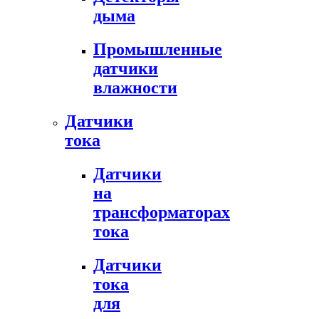
дыма
Промышленные
датчики
влажности
Датчики
тока
Датчики
на
трансформаторах
тока
Датчики
тока
для