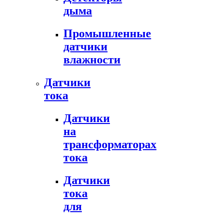
дыма
Промышленные
датчики
влажности
Датчики
тока
Датчики
на
трансформаторах
тока
Датчики
тока
для