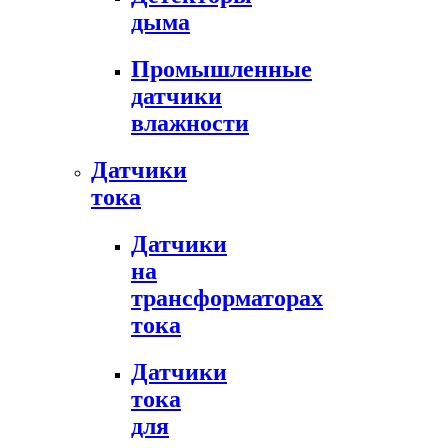
дыма
Промышленные
датчики
влажности
Датчики
тока
Датчики
на
трансформаторах
тока
Датчики
тока
для