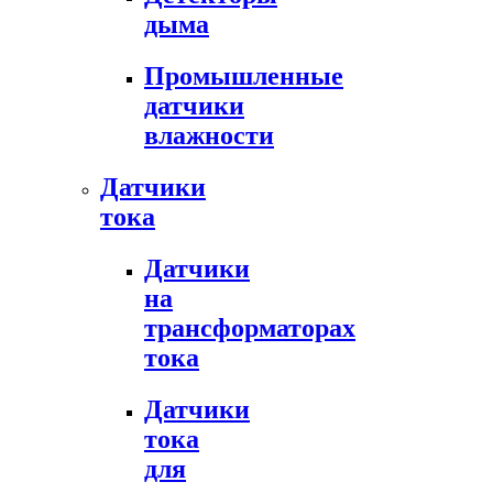
дыма
Промышленные
датчики
влажности
Датчики
тока
Датчики
на
трансформаторах
тока
Датчики
тока
для