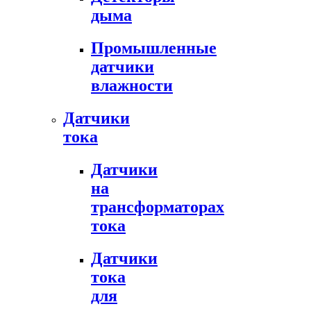
дыма
Промышленные
датчики
влажности
Датчики
тока
Датчики
на
трансформаторах
тока
Датчики
тока
для