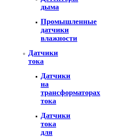
дыма
Промышленные
датчики
влажности
Датчики
тока
Датчики
на
трансформаторах
тока
Датчики
тока
для