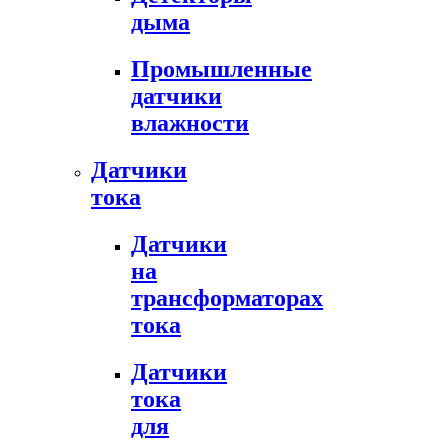
дыма
Промышленные
датчики
влажности
Датчики
тока
Датчики
на
трансформаторах
тока
Датчики
тока
для