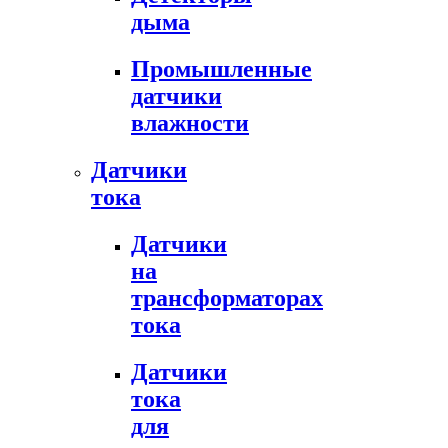
дыма
Промышленные
датчики
влажности
Датчики
тока
Датчики
на
трансформаторах
тока
Датчики
тока
для