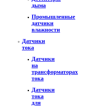
дыма
Промышленные
датчики
влажности
Датчики
тока
Датчики
на
трансформаторах
тока
Датчики
тока
для