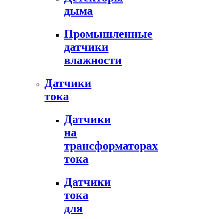
дыма
Промышленные
датчики
влажности
Датчики
тока
Датчики
на
трансформаторах
тока
Датчики
тока
для