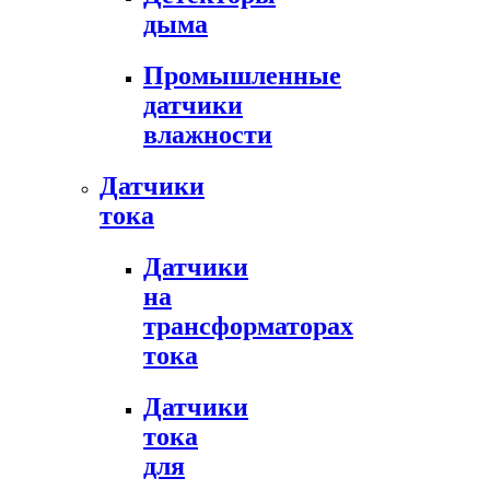
дыма
Промышленные
датчики
влажности
Датчики
тока
Датчики
на
трансформаторах
тока
Датчики
тока
для