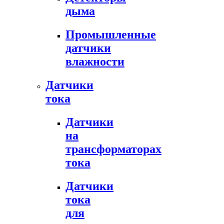
дыма
Промышленные
датчики
влажности
Датчики
тока
Датчики
на
трансформаторах
тока
Датчики
тока
для