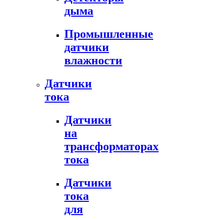
дыма
Промышленные
датчики
влажности
Датчики
тока
Датчики
на
трансформаторах
тока
Датчики
тока
для