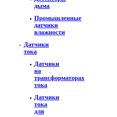
дыма
Промышленные
датчики
влажности
Датчики
тока
Датчики
на
трансформаторах
тока
Датчики
тока
для