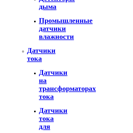
дыма
Промышленные
датчики
влажности
Датчики
тока
Датчики
на
трансформаторах
тока
Датчики
тока
для