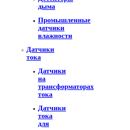
дыма
Промышленные
датчики
влажности
Датчики
тока
Датчики
на
трансформаторах
тока
Датчики
тока
для