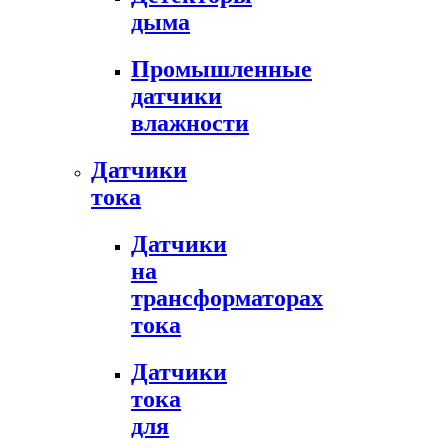
дыма
Промышленные
датчики
влажности
Датчики
тока
Датчики
на
трансформаторах
тока
Датчики
тока
для