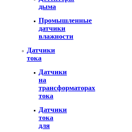
дыма
Промышленные
датчики
влажности
Датчики
тока
Датчики
на
трансформаторах
тока
Датчики
тока
для