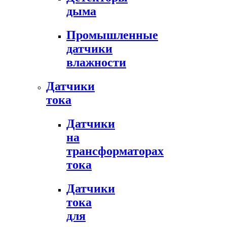
дыма
Промышленные
датчики
влажности
Датчики
тока
Датчики
на
трансформаторах
тока
Датчики
тока
для