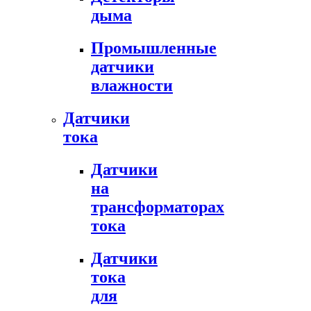
дыма
Промышленные
датчики
влажности
Датчики
тока
Датчики
на
трансформаторах
тока
Датчики
тока
для