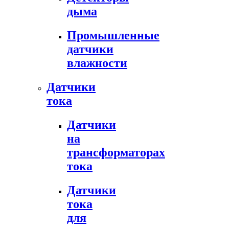
дыма
Промышленные
датчики
влажности
Датчики
тока
Датчики
на
трансформаторах
тока
Датчики
тока
для