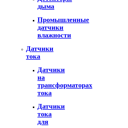
дыма
Промышленные
датчики
влажности
Датчики
тока
Датчики
на
трансформаторах
тока
Датчики
тока
для